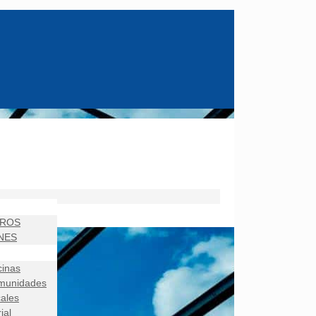
TROS
NES
cinas
munidades
ales
ial