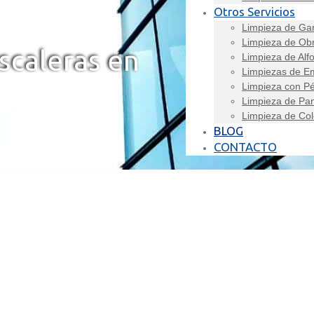
Otros Servicios
Limpieza de Ga
Limpieza de Ob
scaleras en
Limpieza de Alf
Limpiezas de E
Limpieza con Pé
Limpieza de Pan
Limpieza de Col
BLOG
CONTACTO