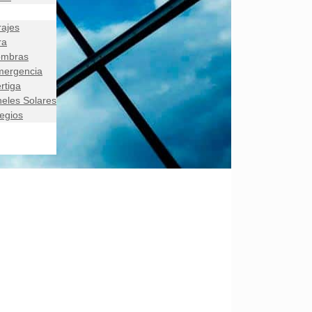
rajes
ra
ombras
mergencia
rtiga
eles Solares
egios