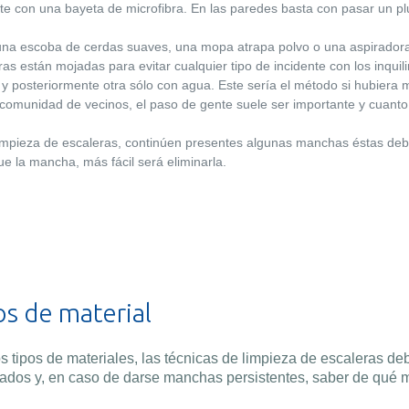
te con una bayeta de microfibra. En las paredes basta con pasar un plu
na escoba de cerdas suaves, una mopa atrapa polvo o una aspiradora, s
eras están mojadas para evitar cualquier tipo de incidente con los inq
y posteriormente otra sólo con agua. Este sería el método si hubiera 
 comunidad de vecinos, el paso de gente suele ser importante y cuanto
limpieza de escaleras, continúen presentes algunas manchas éstas deben
e la mancha, más fácil será eliminarla.
os de material
 tipos de materiales, las técnicas de limpieza de escaleras d
ados y, en caso de darse manchas persistentes, saber de qué mo