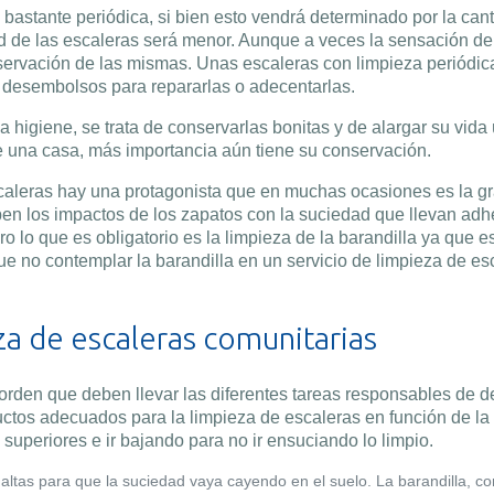
bastante periódica, si bien esto vendrá determinado por la cant
ad de las escaleras será menor. Aunque a veces la sensación de
nservación de las mismas. Unas escaleras con limpieza periódic
ar desembolsos para repararlas o adecentarlas.
 higiene, se trata de conservarlas bonitas y de alargar su vida ú
 de una casa, más importancia aún tiene su conservación.
caleras hay una protagonista que en muchas ocasiones es la gra
ben los impactos de los zapatos con la suciedad que llevan adh
 lo que es obligatorio es la limpieza de la barandilla ya que 
 que no contemplar la barandilla en un servicio de limpieza de e
za de escaleras comunitarias
 orden que deben llevar las diferentes tareas responsables de d
ctos adecuados para la limpieza de escaleras en función de la
superiores e ir bajando para no ir ensuciando lo limpio.
altas para que la suciedad vaya cayendo en el suelo. La barandilla, 