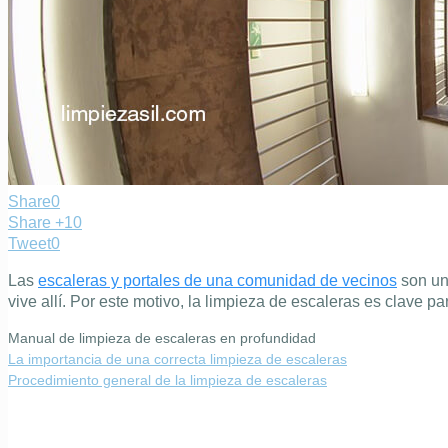
Share
0
Share +1
0
Tweet
0
Las
escaleras y portales de una comunidad de vecinos
son uno
vive allí. Por este motivo, la limpieza de escaleras es clave p
Manual de limpieza de escaleras en profundidad
La importancia de una correcta limpieza de escaleras
Procedimiento general de la limpieza de escaleras