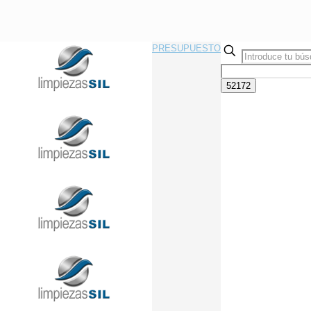
PRESUPUESTO
Llama Ahora Sin Compromiso
91 433 08 95
info@limpiezasil.com
Limpieza de Colegios y
Universidades en Madrid