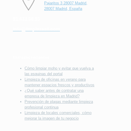
Pajaritos 3 28007 Madrid,
28007 Madrid, España
91 433 08 95
info@limpiezasil.com
Entradas recientes
Cómo limpiar moho y evitar que vuelva a
las esquinas del portal
Limpieza de oficinas en verano para
mantener espacios frescos y productivos
¿Qué saber antes de contratar una
empresa de limpieza en Madrid?
Prevención de plagas mediante limpieza
profesional continua
Limpieza de locales comerciales, cómo
mejorar la imagen de tu negocio