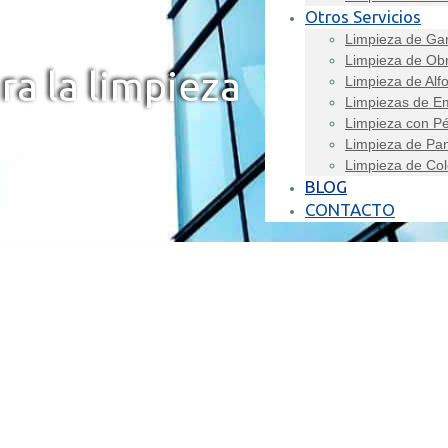
Otros Servicios
Limpieza de Ga
Limpieza de Ob
ra la limpieza
Limpieza de Alf
Limpiezas de E
Limpieza con Pé
Limpieza de Pan
Limpieza de Col
BLOG
CONTACTO