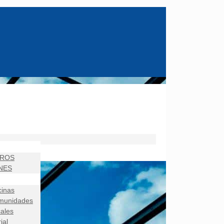
TROS
NES
cinas
munidades
ales
ial