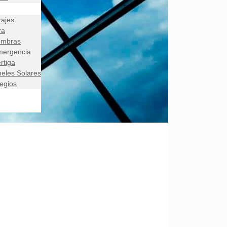
rajes
ra
ombras
mergencia
rtiga
eles Solares
egios