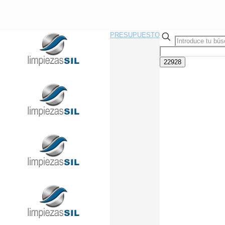
PRESUPUESTO
Llama Ahora Sin Compromiso
91 433 08 95
info@limpiezasil.com
Limpieza de zonas
exteriores en comunidades