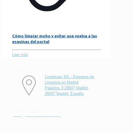
Cómo limpiar moho y evitar que vuelva a las
esquinas del portal
Leer más
Limpiezas SIL
Limpiezas SIL - Empresa de
Limpieza en Madrid
Pajaritos 3 28007 Madrid,
28007 Madrid, España
91 433 08 95
info@limpiezasil.com