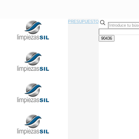
PRESUPUESTO
Llama Ahora Sin Compromiso
91 433 08 95
info@limpiezasil.com
¿Qué funciones cumple un
servicio exterminador de
plagas? Y ¿Cuáles son los
mejores en Madrid?