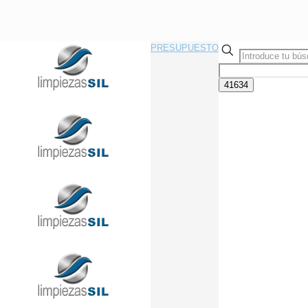
PRESUPUESTO
Llama Ahora Sin Compromiso
91 433 08 95
info@limpiezasil.com
Las 4 mejores empresas de
limpieza de naves
industriales