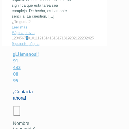
significa que esta tarea sea
compleja. De hecho, es bastante
sencilla. La cuestión,
[…]
¿Te gusta?
Leer más
Página previa
1
2
3
4
5
6
7
8
9
10
11
12
13
14
15
16
17
18
19
20
21
22
23
24
25
Siguiente página
¡¡Llámanos!!
91
433
08
95
¡Contacta
ahora!
Nombre
(requerido)