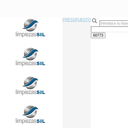
PRESUPUESTO
Llama Ahora Sin Compromiso
91 433 08 95
info@limpiezasil.com
Blog de Limpieza y
mantenimiento