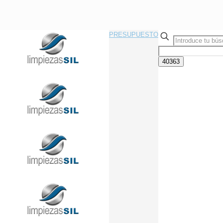
PRESUPUESTO
Llama Ahora Sin Compromiso
91 433 08 95
info@limpiezasil.com
Técnicas de Limpieza:
Descripción y sus
aplicaciones en 2017