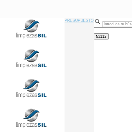
PRESUPUESTO
Llama Ahora Sin Compromiso
91 433 08 95
info@limpiezasil.com
Las 4 mejores empresas de
limpieza de oficinas en
Madrid