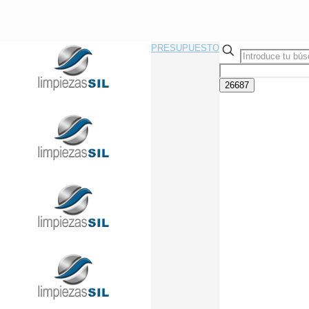
PRESUPUESTO
Llama Ahora Sin Compromiso
91 433 08 95
info@limpiezasil.com
¿Por qué contratar una
empresa de limpieza
profesional para tu oficina?