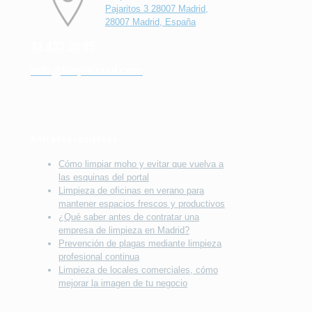
Pajaritos 3 28007 Madrid,
28007 Madrid, España
91 433 08 95
info@limpiezasil.com
Entradas recientes
Cómo limpiar moho y evitar que vuelva a
las esquinas del portal
Limpieza de oficinas en verano para
mantener espacios frescos y productivos
¿Qué saber antes de contratar una
empresa de limpieza en Madrid?
Prevención de plagas mediante limpieza
profesional continua
Limpieza de locales comerciales, cómo
mejorar la imagen de tu negocio