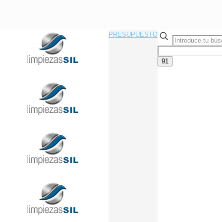
PRESUPUESTO
Llama Ahora Sin Compromiso
91 433 08 95
info@limpiezasil.com
Esta es la lista de
materiales que necesitas
para dejar tu oficina
impoluta