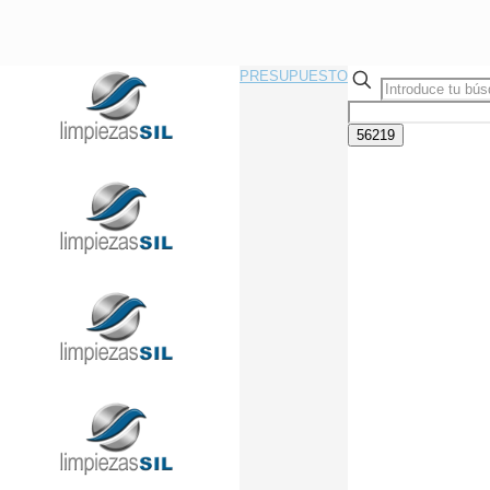
PRESUPUESTO
Llama Ahora Sin Compromiso
91 433 08 95
info@limpiezasil.com
Descubre los mejores
trucos y técnicas para la
limpieza de moqueta