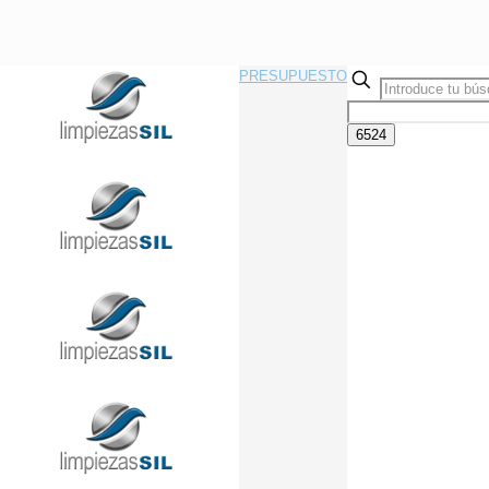
PRESUPUESTO
Llama Ahora Sin Compromiso
91 433 08 95
info@limpiezasil.com
Limpieza de Comunidades
en Tres Cantos