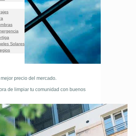
rajes
ra
ombras
mergencia
rtiga
eles Solares
egios
 mejor precio del mercado.
hora de limpiar tu comunidad con buenos