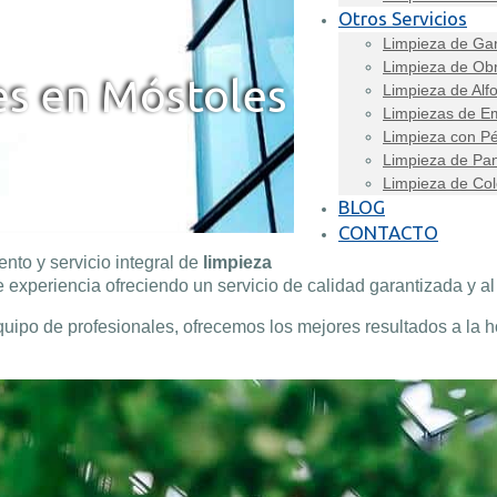
Otros Servicios
Limpieza de Ga
Limpieza de Ob
s en Móstoles
Limpieza de Alf
Limpiezas de E
Limpieza con Pé
Limpieza de Pan
Limpieza de Col
BLOG
CONTACTO
to y servicio integral de
limpieza
experiencia ofreciendo un servicio de calidad garantizada y al
uipo de profesionales, ofrecemos los mejores resultados a la 