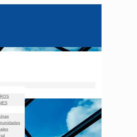
TROS
NES
cinas
munidades
ales
ial