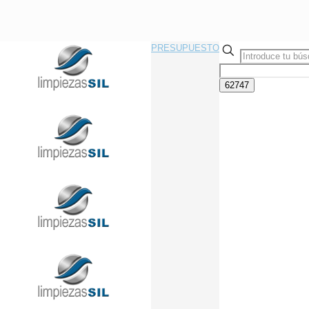
PRESUPUESTO
Llama Ahora Sin Compromiso
91 433 08 95
info@limpiezasil.com
CÓMO TRABAJAMOS